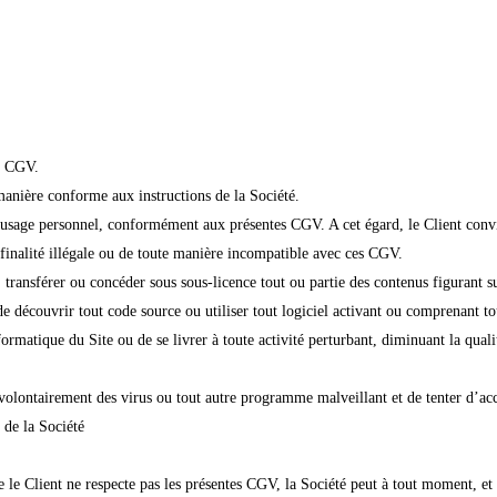
es CGV.
e manière conforme aux instructions de la Société.
n usage personnel, conformément aux présentes CGV. A cet égard, le Client convi
e finalité illégale ou de toute manière incompatible avec ces CGV.
r, transférer ou concéder sous sous-licence tout ou partie des contenus figurant s
 de découvrir tout code source ou utiliser tout logiciel activant ou comprenant to
ormatique du Site ou de se livrer à toute activité perturbant, diminuant la quali
nt volontairement des virus ou tout autre programme malveillant et de tenter d’ac
e de la Société
 le Client ne respecte pas les présentes CGV, la Société peut à tout moment, et 