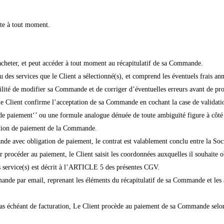
ite à tout moment.
e acheter, et peut accéder à tout moment au récapitulatif de sa Commande.
 des services que le Client a sélectionné(s), et comprend les éventuels frais ann
ilité de modifier sa Commande et de corriger d’éventuelles erreurs avant de p
e Client confirme l’acceptation de sa Commande en cochant la case de validatio
paiement‘’ ou une formule analogue dénuée de toute ambiguïté figure à côté 
gation de paiement de la Commande.
e avec obligation de paiement, le contrat est valablement conclu entre la Socié
procéder au paiement, le Client saisit les coordonnées auxquelles il souhaite obt
es service(s) est décrit à l’ARTICLE 5 des présentes CGV.
de par email, reprenant les éléments du récapitulatif de sa Commande et les ad
cas échéant de facturation, Le Client procède au paiement de sa Commande selon 